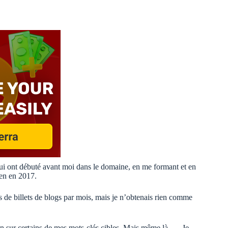
 qui ont débuté avant moi dans le domaine, en me formant et en
bien en 2017.
 de billets de blogs par mois, mais je n’obtenais rien comme
ition sur certains de mes mots-clés cibles. Mais même là…. Je