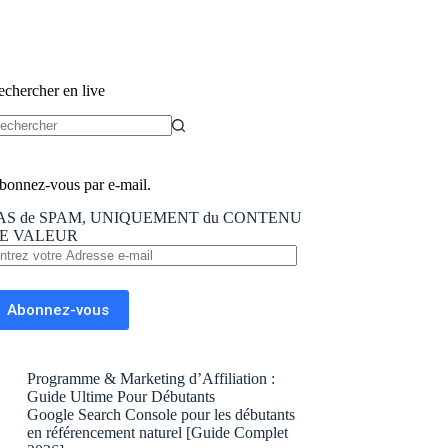
echercher en live
ucun
sultat
bonnez-vous par e-mail.
AS de SPAM, UNIQUEMENT du CONTENU
E VALEUR
trez
tre
dresse
Abonnez-vous
il
Programme & Marketing d’Affiliation :
Guide Ultime Pour Débutants
Google Search Console pour les débutants
en référencement naturel [Guide Complet