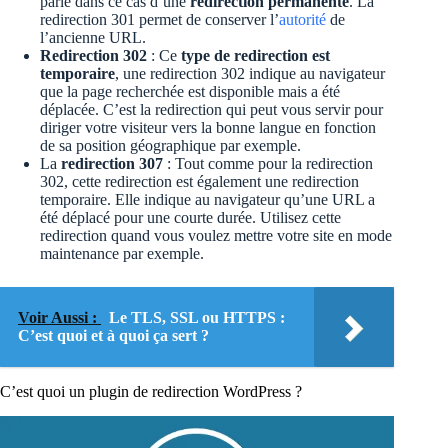
parle dans ce cas d’une
redirection permanente
. La
redirection 301 permet de conserver l’
autorité
de
l’ancienne URL.
Redirection 302
: Ce
type de redirection est
temporaire
, une redirection 302 indique au navigateur
que la page recherchée est disponible mais a été
déplacée. C’est la redirection qui peut vous servir pour
diriger votre visiteur vers la bonne langue en fonction
de sa position géographique par exemple.
La
redirection 307
: Tout comme pour la redirection
302, cette redirection est également une redirection
temporaire. Elle indique au navigateur qu’une URL a
été déplacé pour une courte durée. Utilisez cette
redirection quand vous voulez mettre votre site en mode
maintenance par exemple.
Voir Aussi :
Le TLS, SSL ou HTTPS :
C’est quoi et à quoi ça sert ?
C’est quoi un plugin de redirection WordPress ?