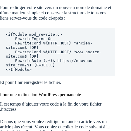
Pour rediriger votre site vers un nouveau nom de domaine et
d’une manière simple et conserver la structure de tous vos
liens servez-vous du code ci-après :
<ifModule mod_rewrite.c>

	RewriteEngine On

	RewriteCond %{HTTP_HOST} ^ancien-
site.com$ [OR]

	RewriteCond %{HTTP_HOST} ^www.ancien-
site.com$ [OR]

	RewriteRule (.*)$ https://nouveau-
site.com/$1 [R=301,L]

</IfModule>
Et pour finir enregistrer le fichier.
Pour une redirection WordPress permanente
Il est temps d’ajouter votre code à la fin de votre fichier
.htaccess.
Disons que vous voulez rediriger un ancien article vers un
article plus récent. Vous copiez et collez le code suivant à la