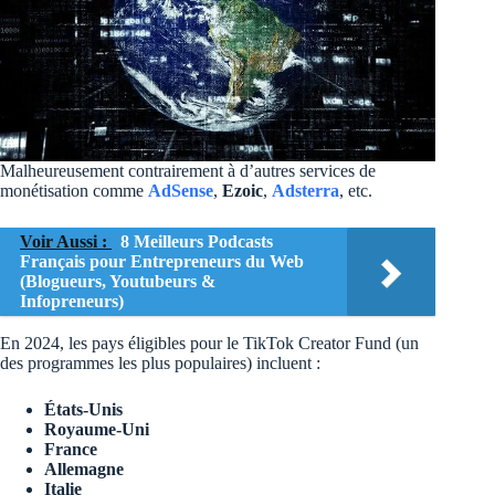
Malheureusement contrairement à d’autres services de
monétisation comme
AdSense
,
Ezoic
,
Adsterra
, etc.
Voir Aussi :
8 Meilleurs Podcasts
Français pour Entrepreneurs du Web
(Blogueurs, Youtubeurs &
Infopreneurs)
En 2024, les pays éligibles pour le TikTok Creator Fund (un
des programmes les plus populaires) incluent :
États-Unis
Royaume-Uni
France
Allemagne
Italie