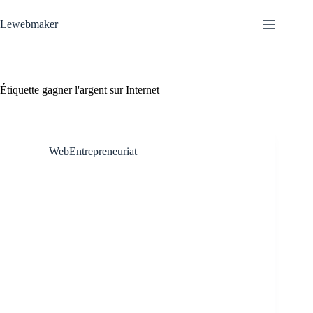
Passer
au
Lewebmaker
contenu
Étiquette
gagner l'argent sur Internet
WebEntrepreneuriat