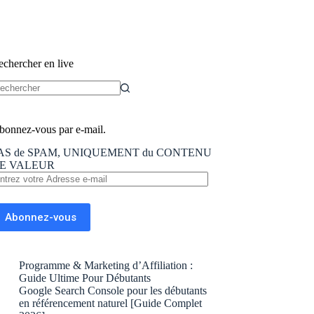
echercher en live
ucun
sultat
bonnez-vous par e-mail.
AS de SPAM, UNIQUEMENT du CONTENU
E VALEUR
trez
tre
dresse
Abonnez-vous
il
Programme & Marketing d’Affiliation :
Guide Ultime Pour Débutants
Google Search Console pour les débutants
en référencement naturel [Guide Complet