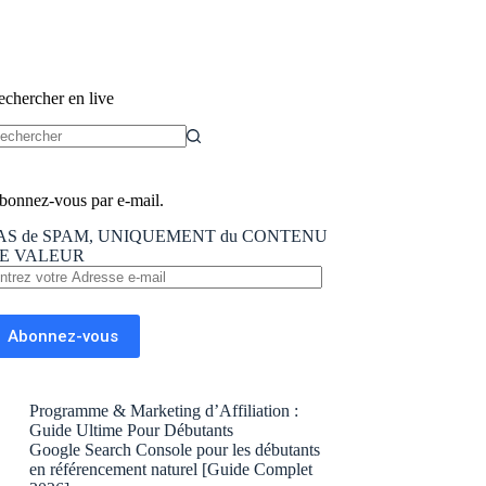
echercher en live
ucun
sultat
bonnez-vous par e-mail.
AS de SPAM, UNIQUEMENT du CONTENU
E VALEUR
trez
tre
dresse
Abonnez-vous
il
Programme & Marketing d’Affiliation :
Guide Ultime Pour Débutants
Google Search Console pour les débutants
en référencement naturel [Guide Complet